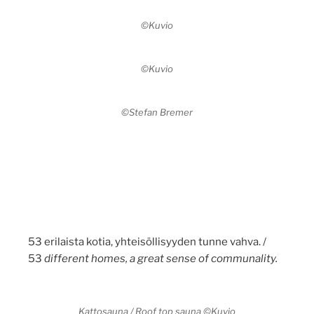
©Kuvio
©Kuvio
©Stefan Bremer
53 erilaista kotia, yhteisöllisyyden tunne vahva. /
53
different homes, a great sense of communality.
Kattosauna / Roof top sauna ©Kuvio