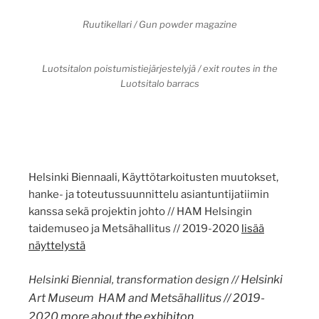
Ruutikellari / Gun powder magazine
Luotsitalon poistumistiejärjestelyjä / exit routes in the
Luotsitalo barracs
Helsinki Biennaali, Käyttötarkoitusten muutokset,
hanke- ja toteutussuunnittelu asiantuntijatiimin
kanssa sekä projektin johto // HAM Helsingin
taidemuseo ja Metsähallitus // 2019-2020
lisää
näyttelystä
Helsinki
Helsinki Biennial, transformation design //
Art Museum HAM and Metsähallitus // 2019-
2020
more about the exhibiton